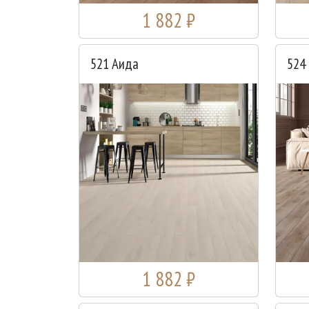
1 882 ₽
521 Аида
524
1 882 ₽