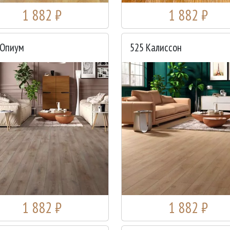
1 882 ₽
1 882 ₽
 Опиум
525 Калиссон
1 882 ₽
1 882 ₽