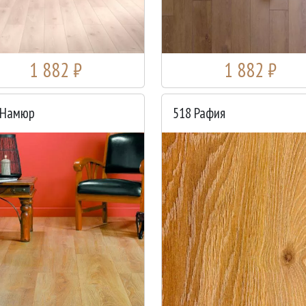
1 882 ₽
1 882 ₽
 Намюр
518 Рафия