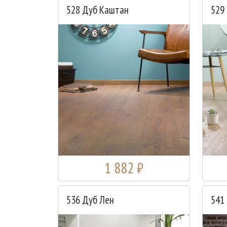
528 Дуб Каштан
529
1 882 ₽
536 Дуб Лен
541