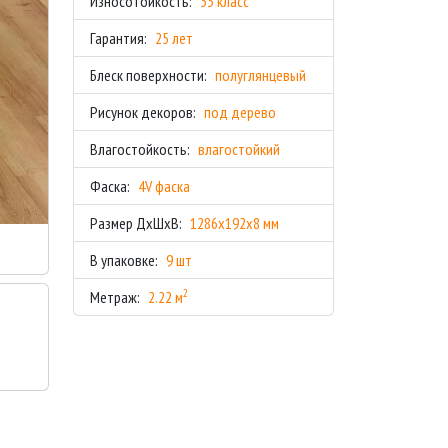
Износотойкость:
33 класс
Гарантия:
25 лет
Блеск поверхности:
полуглянцевый
Рисунок декоров:
под дерево
Влагостойкость:
влагостойкий
Фаска:
4V фаска
Размер ДхШхВ:
1286x192x8 мм
В упаковке:
9 шт
2
Метраж:
2.22 м