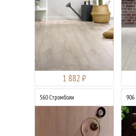
1 882 ₽
560 Стромболи
906