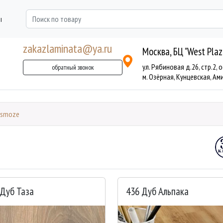
ы
zakazlaminata@ya.ru
Москва, БЦ "West Plaz
ул. Рябиновая д.26, стр.2, 
обратный звонок
м. Озёрная, Кунцевская, Аминь
Osmoze
 Дуб Таза
436 Дуб Альпака