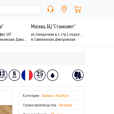
a"
Москва, БЦ "Станколит"
офис 107
ул. Складочная д.1, стр.1, подъезд 19
евская, Давыдково
м. Савёловская, Дмитровская
Категория:
Ламинат Alsafloor
Страна производства:
Франция