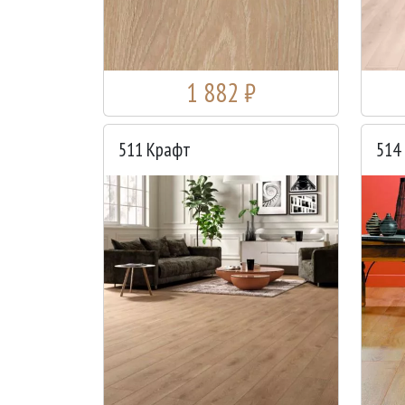
1 882 ₽
511 Крафт
514