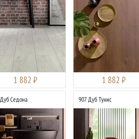
1 882 ₽
1 882 ₽
 Дуб Седона
907 Дуб Тунис