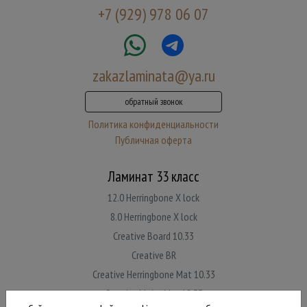
+7 (929) 978 06 07
zakazlaminata@ya.ru
обратный звонок
Политика конфиденциальности
Публичная оферта
Ламинат 33 класс
12.0 Herringbone X lock
8.0 Herringbone X lock
Creative Board 10.33
Creative BR
Creative Herringbone Mat 10.33
Creative Major Mat 12.33