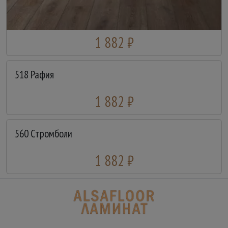
1 882 ₽
518 Рафия
1 882 ₽
560 Стромболи
1 882 ₽