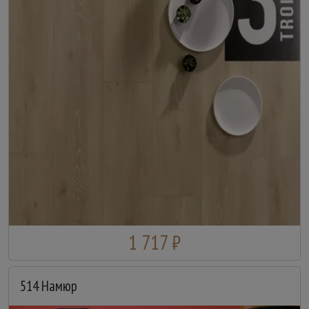
1 717 ₽
514 Намюр