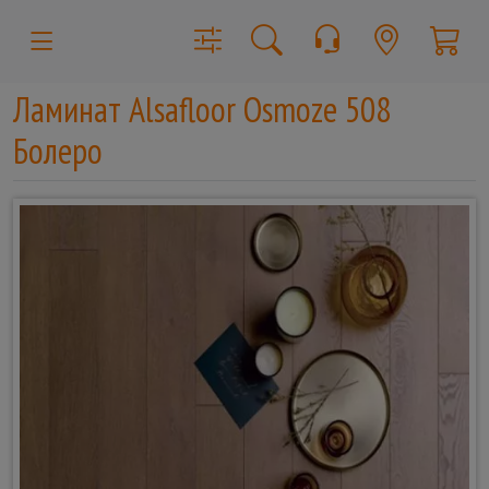
Ламинат Alsafloor Osmoze 508
Болеро