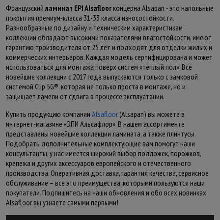
Французский
ламинат EPI Alsafloor
концерна Alsapan - это напольные
покрытия премиум-класса 31-33 класса износостойкости.
Разнообразные по дизайну и техническим характеристикам
коллекции обладают высокими показателями влагостойкости, имеют
гарантию производителя от 25 лет и подходят для отделки жилых и
коммерческих интерьеров. Каждая модель сертифицирована и может
использоваться для монтажа поверх систем «теплый пол». Все
новейшие коллекции с 2017 года выпускаются только с замковой
системой Clip 5G®, которая не только проста в монтаже, но и
защищает ламели от сдвига в процессе эксплуатации.
Купить продукцию компании
Alsafloor
(Alsapan) вы можете в
интернет-магазине «ЭПИ Альсафлор». В нашем ассортименте
представлены новейшие коллекции ламината, а также плинтусы.
Подобрать дополнительные комплектующие вам помогут наши
консультанты, у нас имеется широкий выбор подложек, порожков,
крепежа и других аксессуаров европейского и отечественного
производства. Оперативная доставка, гарантия качества, сервисное
обслуживание – все это преимущества, которыми пользуются наши
покупатели. Подпишитесь на наши обновления и обо всех новинках
Alsafloor вы узнаете самыми первыми!