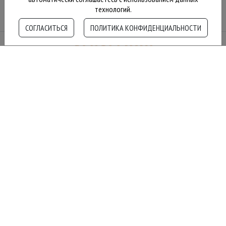
технологий.
СОГЛАСИТЬСЯ
ПОЛИТИКА КОНФИДЕНЦИАЛЬНОСТИ
+7 (495) 788 52 46
+7 (929) 978 06 07
zakazlaminata@ya.ru
обратный звонок
Политика конфиденциальности
Публичная оферта
Ламинат 33 класс