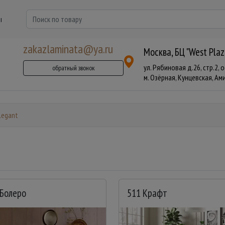
ы
zakazlaminata@ya.ru
Москва, БЦ "West Plaz
ул. Рябиновая д.26, стр.2, 
обратный звонок
м. Озёрная, Кунцевская, Аминь
legant
 Болеро
511 Крафт