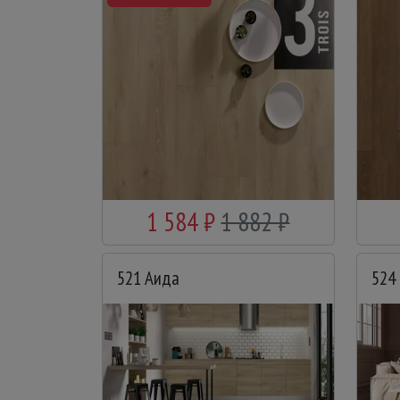
1 584 ₽
1 882 ₽
521 Аида
524