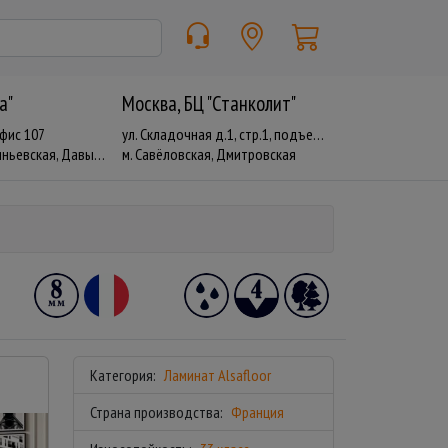
a"
Москва, БЦ "Станколит"
офис 107
ул. Складочная д.1, стр.1, подъезд 19
евская, Давыдково
м. Савёловская, Дмитровская
Категория:
Ламинат Alsafloor
Страна производства:
Франция