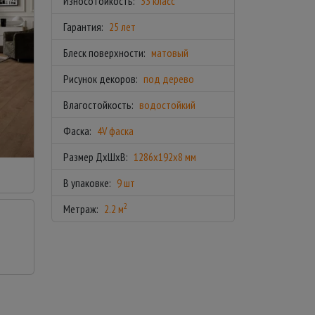
Износотойкость:
33 класс
Гарантия:
25 лет
Блеск поверхности:
матовый
Рисунок декоров:
под дерево
Влагостойкость:
водостойкий
Фаска:
4V фаска
Размер ДхШхВ:
1286x192x8 мм
В упаковке:
9 шт
2
Метраж:
2.2 м