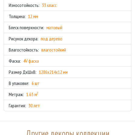
Износотойкость:
33 класс
Толщина:
12 мм
Блеск поверхности:
матовый
Рисунок декора:
под дерево
Влагостойкость:
влагостойкий
Фаска:
4V фаска
Размер ДхШхВ:
1286x214x12 мм
В упаковке:
6 шт
2
Метраж:
1.65 м
Гарантия:
30 лет
Другие декоры коллекции