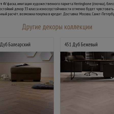
ет
4V фаска, имитация художественного паркета Herringbone (ёлочка), бле
гостойкий декор 33 класса износоустойчивости отменно будет чувстоват
чный расчёт, возможна покупка в кредит. Доставка: Москва, Санкт-Петербу
Другие декоры коллекции
 Дуб Балеарский
451 Дуб Бежевый