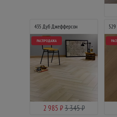
435 Дуб Джефферсон
529
РАСПРОДАЖА
РА
2 985 ₽
3 345 ₽