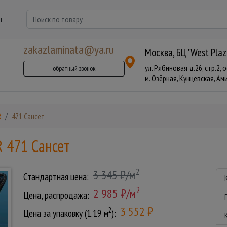
ы
zakazlaminata@ya.ru
Москва, БЦ "West Plaz
ул. Рябиновая д.26, стр.2, 
обратный звонок
м. Озёрная, Кунцевская, Аминь
R
471 Сансет
R 471 Сансет
2
3 345 ₽/м
Стандартная цена:
2
2 985 ₽/м
Цена, распродажа:
3 552 ₽
2
Цена за упаковку (1.19 м
):