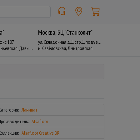
a"
Москва, БЦ "Станколит"
офис 107
ул. Складочная д.1, стр.1, подъезд 19
евская, Давыдково
м. Савёловская, Дмитровская
Категория:
Ламинат
Производитель:
Alsafloor
Коллекция:
Alsafloor Creative BR