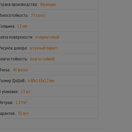
Страна производства:
Франция
Износотойкость:
33 класс
Толщина:
12 мм
Блеск поверхности:
полуматовый
Рисунок декора:
штучный паркет
Влагостойкость:
влагостойкий
Фаска:
4V фаска
Размер ДхШхВ:
640x143x12 мм
В упаковке:
13 шт
2
Метраж:
1.19 м
Гарантия:
35 лет